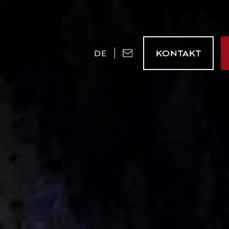
DE
KONTAKT