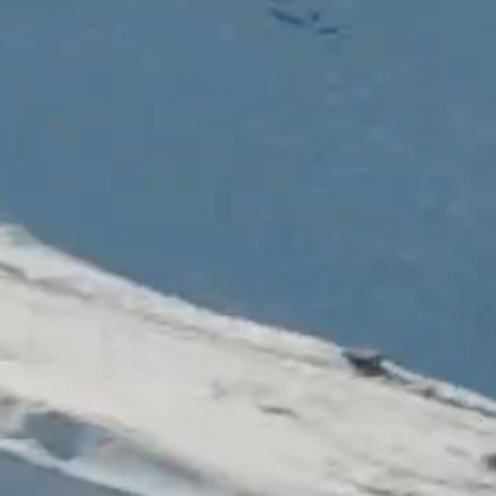
Skischule
Kinder & Junior
Erwachsene
Snowboard
Privatstunden
Extras
Ski Verleih
Bike Rental + MTB
School
Kontakt